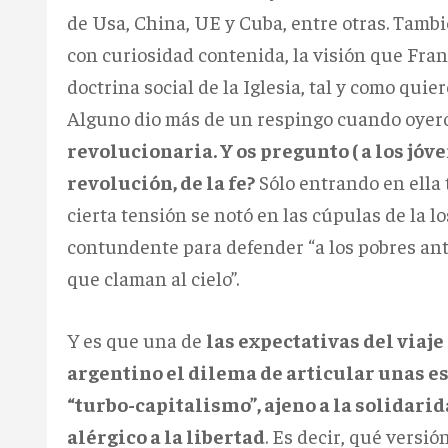
de Usa, China, UE y Cuba, entre otras. Tamb
con curiosidad contenida, la visión que Franc
doctrina social de la Iglesia, tal y como qui
Alguno dio más de un respingo cuando oyero
revolucionaria. Y os pregunto ( a los jóve
revolución, de la fe?
Sólo entrando en ella 
cierta tensión se notó en las cúpulas de la 
contundente para defender “a los pobres ant
que claman al cielo”.
Y es que una de
las expectativas del viaje
argentino el dilema de articular unas 
“turbo-capitalismo”, ajeno a la solidar
alérgico a la libertad
. Es decir, qué versió