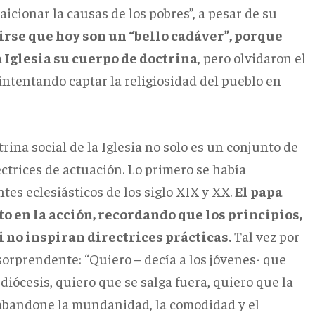
icionar la causas de los pobres”, a pesar de su
rse que hoy son un “bello cadáver”, porque
a Iglesia su cuerpo de doctrina
, pero olvidaron el
 intentando captar la religiosidad del pueblo en
rina social de la Iglesia no solo es un conjunto de
ectrices de actuación. Lo primero se había
es eclesiásticos de los siglo XIX y XX.
El papa
to en la acción, recordando que los principios,
 no inspiran directrices prácticas.
Tal vez por
sorprendente: “Quiero – decía a los jóvenes- que
s diócesis, quiero que se salga fuera, quiero que la
ia abandone la mundanidad, la comodidad y el