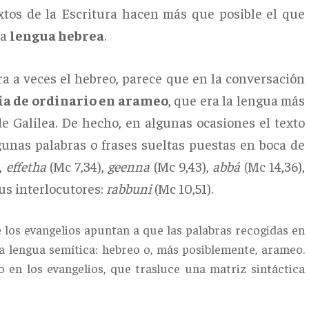
xtos de la Escritura hacen más que posible el que
la
lengua hebrea
.
a a veces el hebreo, parece que en la conversación
ía de ordinario en arameo
, que era la lengua más
de Galilea. De hecho, en algunas ocasiones el texto
gunas palabras o frases sueltas puestas en boca de
),
effetha
(Mc 7,34),
geenna
(Mc 9,43),
abbá
(Mc 14,36),
sus interlocutores:
rabbuni
(Mc 10,51).
e los evangelios apuntan a que las palabras recogidas en
a lengua semítica: hebreo o, más posiblemente, arameo.
o en los evangelios, que trasluce una matriz sintáctica