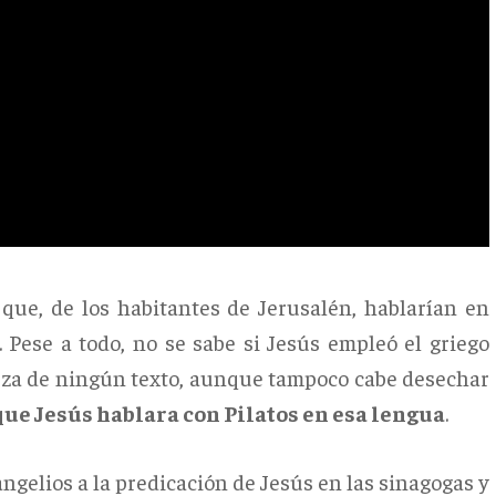
que, de los habitantes de Jerusalén, hablarían en
. Pese a todo, no se sabe si Jesús empleó el griego
teza de ningún texto, aunque tampoco cabe desechar
que Jesús hablara con Pilatos en esa lengua
.
angelios a la predicación de Jesús en las sinagogas y