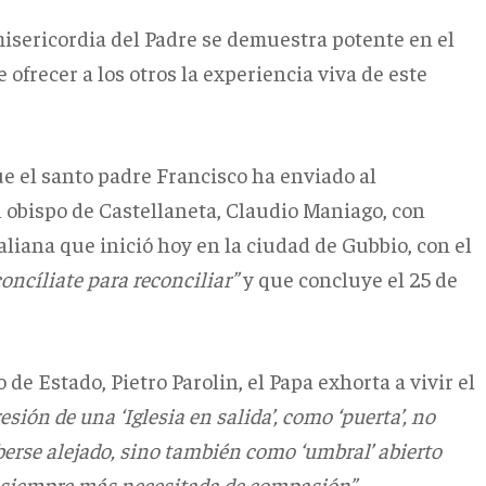
isericordia del Padre se demuestra potente en el
 ofrecer a los otros la experiencia viva de este
ue el santo padre Francisco ha enviado al
l obispo de Castellaneta, Claudio Maniago, con
aliana que inició hoy en la ciudad de Gubbio, con el
concíliate para reconciliar”
y que concluye el 25 de
 de Estado, Pietro Parolin, el Papa exhorta a vivir el
sión de una ‘Iglesia en salida’, como ‘puerta’, no
berse alejado, sino también como ‘umbral’ abierto
d siempre más necesitada de compasión”
.