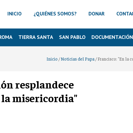
INICIO
¿QUIÉNES SOMOS?
DONAR
CONTA
ROMA
TIERRA SANTA
SAN PABLO
DOCUMENTACIÓ
Inicio
/
Noticias del Papa
/
Francisco: "En la 
sión resplandece
la misericordia"