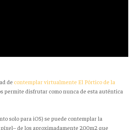
dad de
contemplar virtualmente El Pórtico de la
os permite disfrutar como nunca de esta auténtica
nto solo para iOS) se puede contemplar la
igapíxel– de los aproximadamente 200m2 que