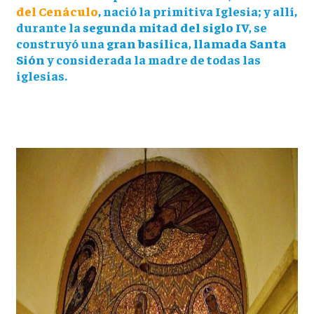
del Cenáculo
, nació la primitiva Iglesia; y allí,
durante la
segunda mitad del siglo IV,
se
construyó una
gran basílica, llamada Santa
Sión
y considerada la madre de todas las
iglesias.