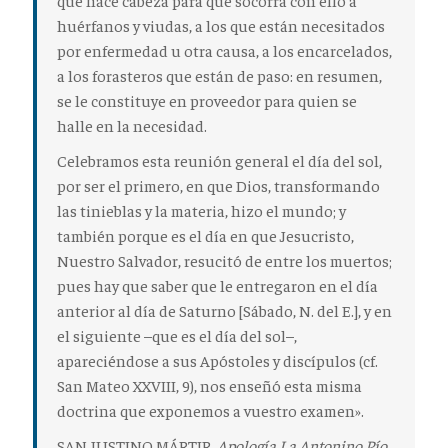
huérfanos y viudas, a los que están necesitados
por enfermedad u otra causa, a los encarcelados,
a los forasteros que están de paso: en resumen,
se le constituye en proveedor para quien se
halle en la necesidad.
Celebramos esta reunión general el día del sol,
por ser el primero, en que Dios, transformando
las tinieblas y la materia, hizo el mundo; y
también porque es el día en que Jesucristo,
Nuestro Salvador, resucitó de entre los muertos;
pues hay que saber que le entregaron en el día
anterior al día de Saturno
[Sábado, N. del E.]
, y en
el siguiente –que es el día del sol–,
apareciéndose a sus Apóstoles y discípulos (cf.
San Mateo XXVIII, 9), nos enseñó esta misma
doctrina que exponemos a vuestro examen».
SAN JUSTINO MÁRTIR,
Apología I a Antonino Pío
,