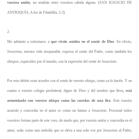
vuestra unión
, no tendrán entre vosotros cabida alguna. (SAN IGNACIO DE
ANTIOQUÍA, A los de Filadelfia, 2-3)
2.
Me adelanto a exhortaros a
que viváis unidos en el sentir de Dios
. En efecto,
Jesucristo, nuestra vida inseparable, expresa el sentir del Padre, como también los
obispos, esparcidos por el mundo, son la expresión del sentir de Jesucristo.
Por esto debéis estar acordes con el sentir de vuestro obispo, como ya lo hacéis. Y en
cuanto a vuestro colegio presbiteral, digno de Dios y del nombre que lleva,
está
armonizado con vuestro obispo como las cuerdas de una lira
. Este vuestro
acuerdo y concordia en el amor es como un himno a Jesucristo. Procurad todos
vosotros formar parte de este coro, de modo que, por vuestra unión y concordia en el
amor, seáis como una melodía que se eleva a una sola voz por Jesucristo al Padre,