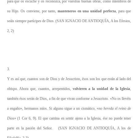
para que os escuche y os reconozca, por vuestras buenas obras, como miembros de
su Hijo. Os conviene, por tanto,
manteneros en una unidad perfecta
, para que
seáis siempre partícipes de Dios. (SAN IGNACIO DE ANTIOQUÍA, A los Efesios,
2, 2)
3.
Y es así que, cuantos son de Dios y de Jesucristo, ésos son los que están al lado del
obispo. Ahora que, cuantos, arrepentidos,
volvieren a la unidad de la Iglesia
,
también ésos serán de Dios, a fin de que vivan conforme a Jesucristo.
«No os llevéis
a engaño», hermanos míos. Si alguno sigue a un cismático, «
no
hereda el reino de
Dios
» (1 Cor 6, 9). El que camina en sentir ajeno a la Iglesia, ése no puede tener
parte en la pasión del Señor. (SAN IGNACIO DE ANTIOQUÍA, A los de