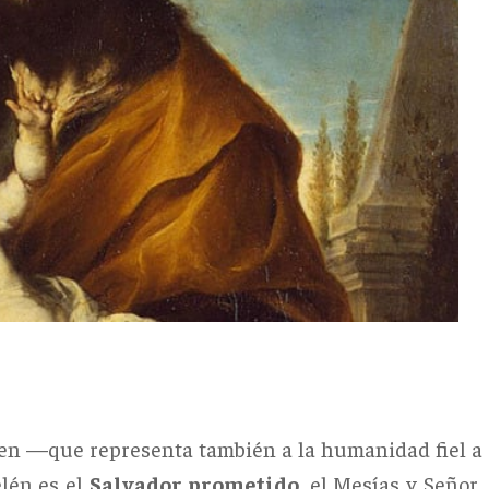
gen —que representa también a la humanidad fiel a
lén es el
Salvador prometido
, el Mesías y Señor,