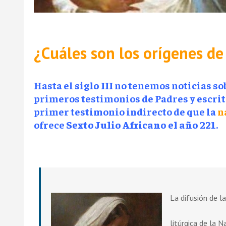
¿Cuáles son los orígenes de
Hasta el
siglo III
no tenemos noticias sob
primeros testimonios de Padres y escrito
primer testimonio indirecto de que la
n
ofrece
Sexto Julio Africano el año 221
.
La difusión de l
litúrgica de la N