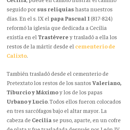
seguido por
sus reliquias
hasta nuestros
días. En el s. IX el
papa Pascual I
(817-824)
reformó la iglesia que dedicada a Cecilia
existía en el
Trastévere
y trasladó a ella los
restos de la mártir desde el
cementerio de
Calixto
.
También trasladó desde el cementerio de
Pretextato los restos de los santos
Valeriano,
Tiburcio y Máximo
y los de los papas
Urbano y Lucio
. Todos ellos fueron colocados
en tres sarcófagos bajo el altar mayor. La
cabeza de
Cecilia
se puso, aparte, en un cofre
de plata y fue trasladada después por León IV