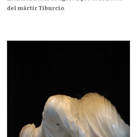
del mártir Tiburcio
.