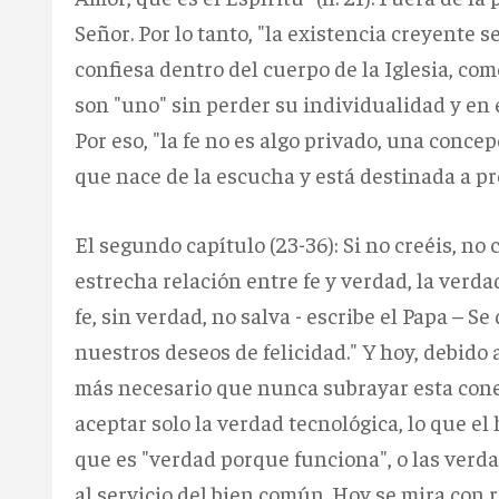
Señor. Por lo tanto, "la existencia creyente s
confiesa dentro del cuerpo de la Iglesia, com
son "uno" sin perder su individualidad y en 
Por eso, "la fe no es algo privado, una conce
que nace de la escucha y está destinada a p
El segundo capítulo (23-36): Si no creéis, no
estrecha relación entre fe y verdad, la verdad 
fe, sin verdad, no salva - escribe el Papa – S
nuestros deseos de felicidad." Y hoy, debido 
más necesario que nunca subrayar esta cone
aceptar solo la verdad tecnológica, lo que el
que es "verdad porque funciona", o las verda
al servicio del bien común. Hoy se mira con r