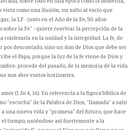
 del mal, sobre todo en una época como la moderna,
es vista como una ilusión, un salto al vacío que
ar, la LF - justo en el Año de la Fe, 50 años
o sobre la Fe" - quiere reavivar la percepción de la
a confesarla en la unidad y la integridad. La fe, de
r por descontado, sino un don de Dios que debe ser
ribe el Papa, porque la luz de la fe viene de Dios y
hombre: procede del pasado, de la memoria de la vida
ue nos abre vastos horizontes.
mor (1 Jn 4, 16). En referencia a la figura bíblica de
mo "escucha" de la Palabra de Dios, "llamada" a salir
se a una nueva vida y "promesa" del futuro, que hace
 el tiempo, uniéndose así fuertemente a la
la "paternidad", porque el Dios que nos llama no es