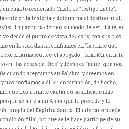
n cuanto resucitado Cristo es "testigo fiable",
almente en la historia y determina el destino final.
esús: "La participación en su modo de ver". La fe, en
n ve desde el punto de vista de Jesús, con sus ojos.
mo en la vida diaria, confiamos en "la gente que
ecto, el farmacéutico, el abogado - también en la fe
to en "las cosas de Dios" y Jesús es "aquel que nos
esús cuando aceptamos su Palabra, y creemos en
y nos confiamos a él. Su encarnación, de hecho,
 sino que nos permite captar su significado más
, porque se abre a un Amor que lo precede y lo
ción propia del Espíritu Santo: "El cristiano puede
condición filial, porque se le hace partícipe de su
 presencia del Espíritu, es imposible confesar al