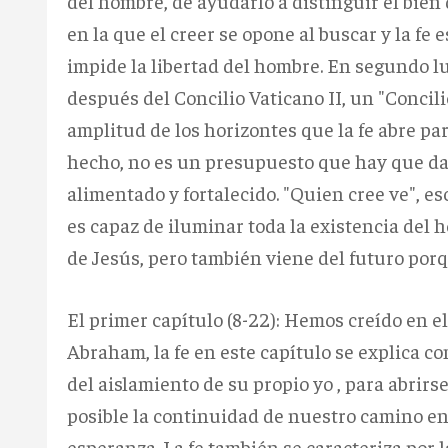
del hombre, de ayudarlo a distinguir el bien
en la que el creer se opone al buscar y la fe 
impide la libertad del hombre. En segundo lug
después del Concilio Vaticano II, un "Concili
amplitud de los horizontes que la fe abre par
hecho, no es un presupuesto que hay que da
alimentado y fortalecido. "Quien cree ve", esc
es capaz de iluminar toda la existencia del 
de Jesús, pero también viene del futuro porq
El primer capítulo (8-22): Hemos creído en el a
Abraham, la fe en este capítulo se explica co
del aislamiento de su propio yo , para abrir
posible la continuidad de nuestro camino en
esperanza. La fe también se caracteriza por 