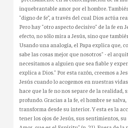
inquebrantable amor por el hombre. También e
"digno de fe”, a través del cual Dios actúa re
Pero hay "otro aspecto decisivo" de la fe en J
efecto, no sólo mira a Jesús, sino que tambié
Usando una analogía, el Papa explica que, co
sabe las cosas mejor que nosotros" - el arquit
necesitamos a alguien que sea fiable y exper
explica a Dios." Por esta razón, creemos a J
Jesús cuando lo acogemos en nuestras vidas 
hace que la fe no nos separe de la realidad,
profundo. Gracias a la fe, el hombre se salva
transforma desde su interior. Y esta es la ac
tener los ojos de Jesús, sus sentimientos, su 
Amor, que es el Espíritu" (n. 21). Fuera de la