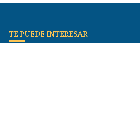
TE PUEDE INTERESAR
Escritos De Los Primeros Cristianos
Temas De Actualidad
Iglesia Perseguida
Blogs
Donar