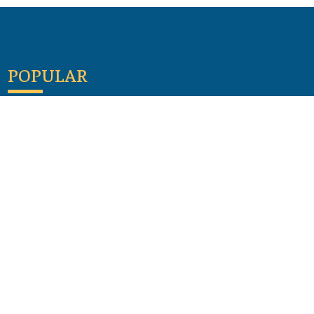
POPULAR
Maloula, el pueblo sirio donde aún se habla
arameo
07 julio 2026
Guía de los viajes de san Pablo según el mapa de
hoy
23 junio 2026
Monte Moriah , Jerusalén - Lugares de Tierra
Santa