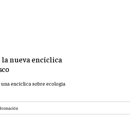
e la nueva encíclica
sco
una encíclica sobre ecología
nformación