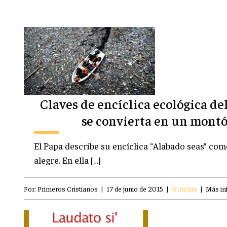
Claves de encíclica ecológica del
se convierta en un mont
El Papa describe su encíclica "Alabado seas” c
alegre. En ella […]
Por:
Primeros Cristianos
|
17 de junio de 2015
|
Noticias
|
Más in