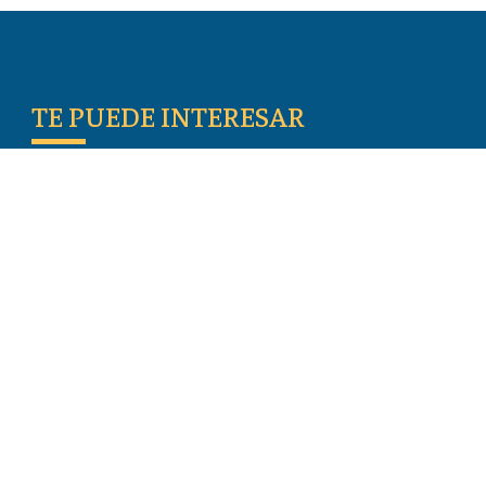
TE PUEDE INTERESAR
Escritos De Los Primeros Cristianos
Temas De Actualidad
Iglesia Perseguida
Blogs
Donar