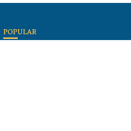
POPULAR
Maloula, el pueblo sirio donde aún se habla
arameo
07 julio 2026
Guía de los viajes de san Pablo según el mapa de
hoy
23 junio 2026
Monte Moriah , Jerusalén - Lugares de Tierra
Santa