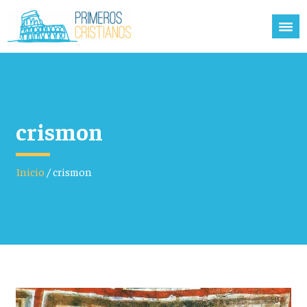
crismon
Inicio
/
crismon