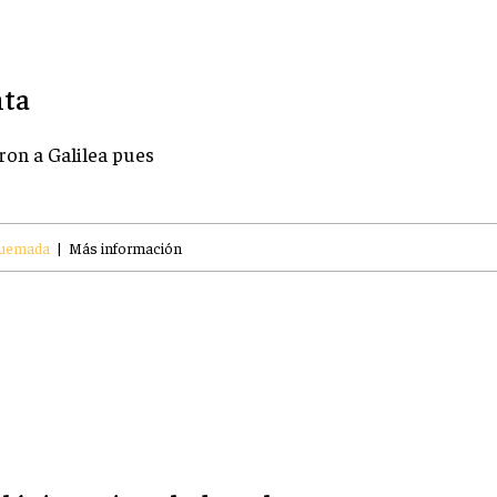
nta
ron a Galilea pues
Quemada
|
Más información