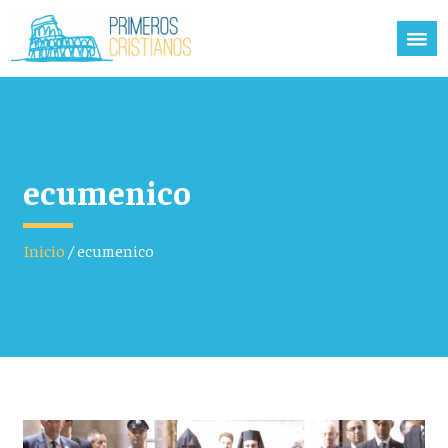
ecumenico
Inicio
/
ecumenico