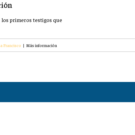
ción
 los primeros testigos que
pa Francisco
|
Más información
TE PUEDE INTERESAR
Escritos De Los Primeros Cristianos