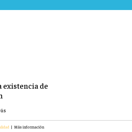
a existencia de
h
sús
lidad
|
Más información