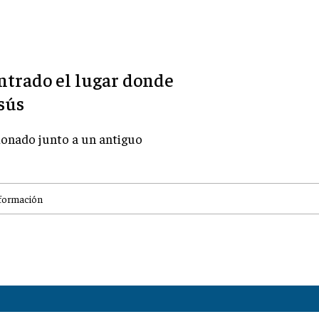
ntrado el lugar donde
sús
donado junto a un antiguo
formación