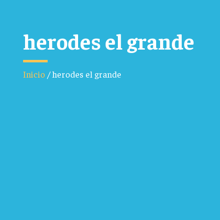
herodes el grande
Inicio
/
herodes el grande