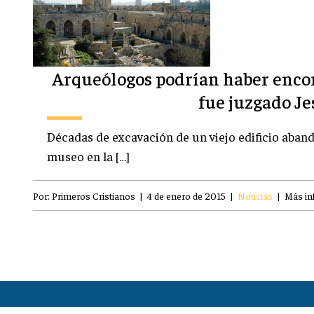
Arqueólogos podrían haber enco
fue juzgado Je
Décadas de excavación de un viejo edificio aban
museo en la […]
Por:
Primeros Cristianos
|
4 de enero de 2015
|
Noticias
|
Más in