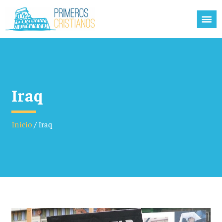
Iraq
Inicio
/
Iraq