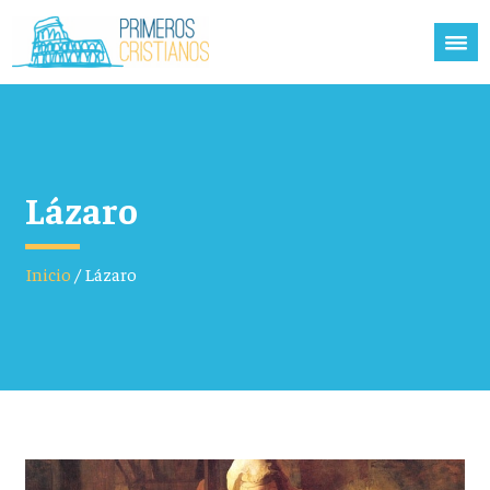
Lázaro
Inicio
/
Lázaro