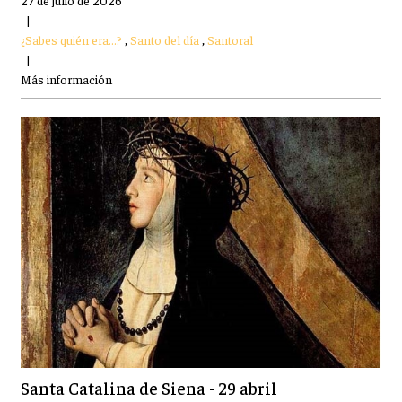
|
¿Sabes quién era...?
,
Santo del día
,
Santoral
|
Más información
Santa Catalina de Siena - 29 abril