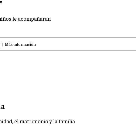
"
 niños le acompañaran
|
Más información
ia
idad, el matrimonio y la familia