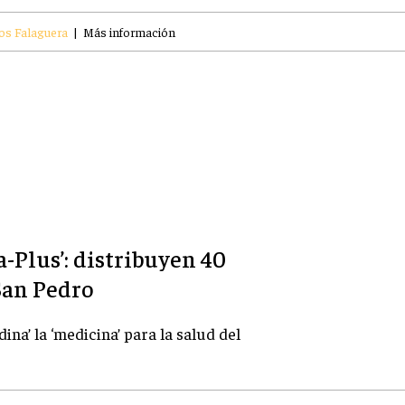
os Falaguera
|
Más información
a-Plus’: distribuyen 40
San Pedro
ina’ la ‘medicina’ para la salud del