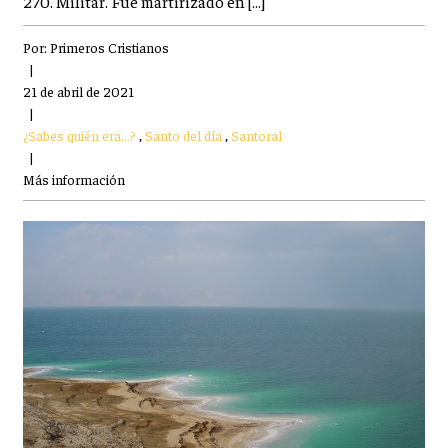
270. Militar. Fue martirizado en […]
Por:
Primeros Cristianos
|
21 de abril de 2021
|
¿Sabes quién era...?
,
Santo del día
,
Santoral
|
Más información