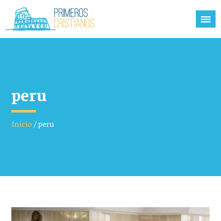
peru
Inicio
/
peru