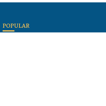
POPULAR
Maloula, el pueblo sirio donde aún se habla
arameo
07 julio 2026
Guía de los viajes de san Pablo según el mapa de
hoy
23 junio 2026
Monte Moriah , Jerusalén - Lugares de Tierra
Santa