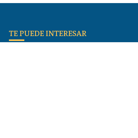
TE PUEDE INTERESAR
Escritos De Los Primeros Cristianos
Temas De Actualidad
Iglesia Perseguida
Blogs
Donar