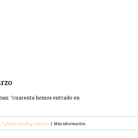
arzo
aban: "cuarenta hemos entrado en
..?
,
Santo del día
,
Santoral
|
Más información