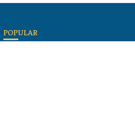
POPULAR
Maloula, el pueblo sirio donde aún se habla
arameo
07 julio 2026
Guía de los viajes de san Pablo según el mapa de
hoy
23 junio 2026
Monte Moriah , Jerusalén - Lugares de Tierra
Santa