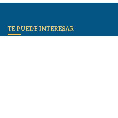
TE PUEDE INTERESAR
Escritos De Los Primeros Cristianos
Temas De Actualidad
Iglesia Perseguida
Blogs
Donar