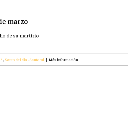
 de marzo
cho de su martirio
.?
,
Santo del día
,
Santoral
|
Más información