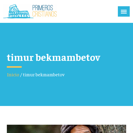
timur bekmambetov
Inicio
/
timur bekmambetov