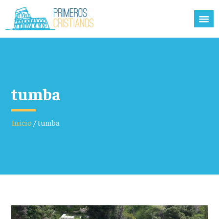
tumba
Inicio
/
tumba