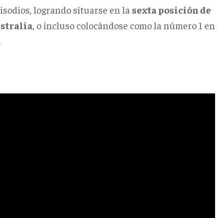
isodios, logrando situarse en la
sexta posición de
ustralia
, o incluso colocándose como la número 1 en
.