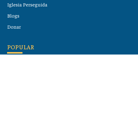
Iglesia Perseguida
Blogs
Donar
POPULAR
Maloula, el pueblo sirio donde aún se habla arameo
07 julio 2026
Guía de los viajes de san Pablo según el mapa de hoy
23 junio 2026
Monte Moriah , Jerusalén - Lugares de Tierra Santa
07 junio 2026