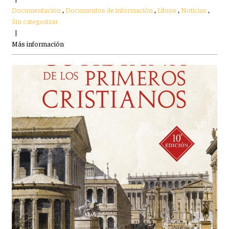
Documentación
,
Documentos de información
,
Libros
,
Noticias
,
Sin categorizar
|
Más información