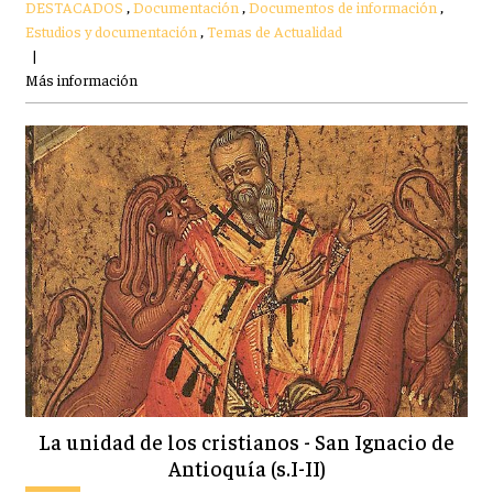
DESTACADOS
,
Documentación
,
Documentos de información
,
Estudios y documentación
,
Temas de Actualidad
|
Más información
La unidad de los cristianos - San Ignacio de
Antioquía (s.I-II)