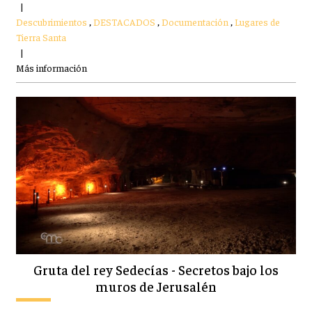
|
Descubrimientos
,
DESTACADOS
,
Documentación
,
Lugares de
Tierra Santa
|
Más información
Gruta del rey Sedecías - Secretos bajo los
muros de Jerusalén