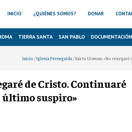
INICIO
¿QUIÉNES SOMOS?
DONAR
CONTA
ROMA
TIERRA SANTA
SAN PABLO
DOCUMENTACIÓ
Inicio
/
Iglesia Perseguida
/
Bartu Urawan: «No renegaré d
garé de Cristo. Continuaré
 último suspiro»