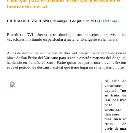
Consejos para el período de descanso estival en el
hemisferio boreal
CIUDAD DEL VATICANO, domingo, 3 de julio de 2011
(
ZENIT.org
).-
Benedicto XVI ofreció este domingo sus consejos para vivir las
vacaciones, invitando en particular a meter el Evangelio en la maleta.
Antes de despedirse de los más de diez mil peregrinos congregados en la
plaza de San Pedro del Vaticano para rezar la oración mariana del Ángelus,
hablando en francés, el Santo Padre quiso compartir una breve reflexión
sobe el período de descanso estival que tiene lugar en el hemisferio norte.
Al salir de
vacaciones,
explicó, “
no
se trata de
irse por irse
para
encontrar
descanso,
más bien se
trata de
vivir de una