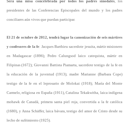
Será una misa concelebrada por todos los padres sinodales
, los
presidentes de las Conferencias Episcopales del mundo y los padres
conciliares aún vivos que puedan participar.
El 21 de octubre de 2012, tendrá lugar la canonización de seis mártires
y confesores de la fe
: Jacques Barthieu sacerdote jesuita, mártir misionero
en Madagascar (1896); Pedro Calungsod laico catequista, mártir en
Filipinas (1672); Giovanni Battista Piamarta, sacerdote testigo de la fe en
la educación de la juventud (1913); madre Marianne (Barbara Cope)
testigo de la fe en el leprosario de Molokai (1918); María del Monte
Carmelo, religiosa en España (1911), Catalina Tekakwitha, laica indígena
mohawk de Canadá, primera santa piel roja, convertida a la fe católica
(1680), y Anna Schäffer, laica bávara, testigo del amor de Cristo desde su
lecho de sufrimiento (1925).