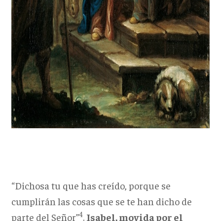
“Dichosa tu que has creído, porque se
cumplirán las cosas que se te han dicho de
4
parte del Señor”
.
Isabel, movida por el