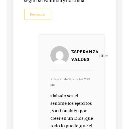
seguir su voluntad y no la mia
Responder
ESPERANZA
dice:
VALDES
7 de abril de 2025 a las 2:13
pm
alabado sea el
señorde los ejércitos
, y a ti también por
creer en un Dios ,que
todo lo puede ,que el