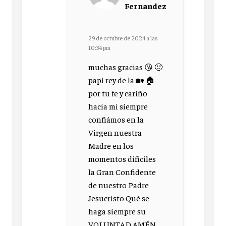
Fernandez
29 de octubre de 2024 a las
10:34 pm
muchas gracias 😘 🙂
papi rey de la 🏡 🏠
por tu fe y cariño
hacia mi siempre
confiámos en la
Virgen nuestra
Madre en los
momentos difíciles
la Gran Confidente
de nuestro Padre
Jesucristo Qué se
haga siempre su
VOLUNTAD AMÉN