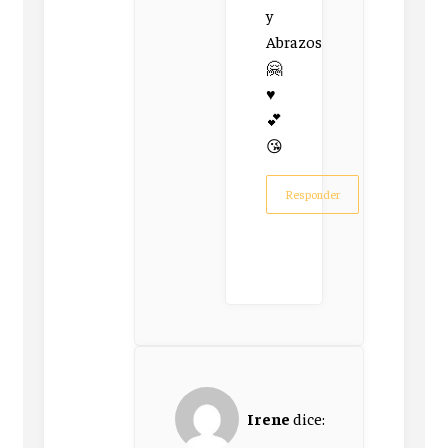
y
Abrazos
🤗
♥
💕
😘
Responder
Irene
dice: