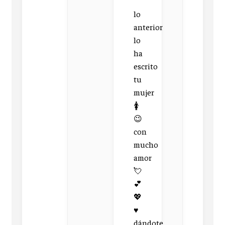
lo
anterior
lo
ha
escrito
tu
mujer
🚺
😉
con
mucho
amor
💘
💕
💖
♥
dándote