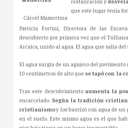
restauración y
desvela
que este lugar tenía fo
Cárcel Mamertina
Patricia Fortini, Directora de las Exca
descubierto por primera vez que el Tullia
Arcaica, unido al agua. El agua que salía del 
El agua surgía de un agujero del pavimento 
10 centímetros de alto que
se tapó con la c
Tras este descubrimiento
aumenta la pos
encarcelado.
Según la tradición cristian
cristianismo
y los bautizó con agua de un 
en el suelo. Este mismo agua es el que ha
pies bajo tierra en un lugar insoportable.