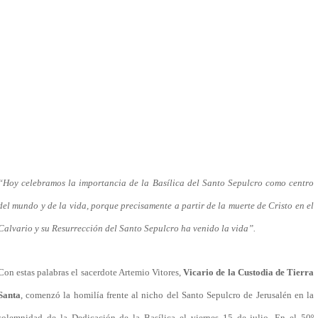
“
Hoy celebramos la importancia de la Basílica del Santo Sepulcro como centro
del mundo y de la vida, porque precisamente a partir de la muerte de Cristo en el
Calvario y su Resurrección del Santo Sepulcro ha venido la vida”.
Con estas palabras el sacerdote Artemio Vitores,
Vicario de la Custodia de Tierra
Santa
, comenzó la homilía frente al nicho del Santo Sepulcro de Jerusalén en la
solemnidad de la Dedicación de la Basílica el viernes 15 de julio. En el 50º