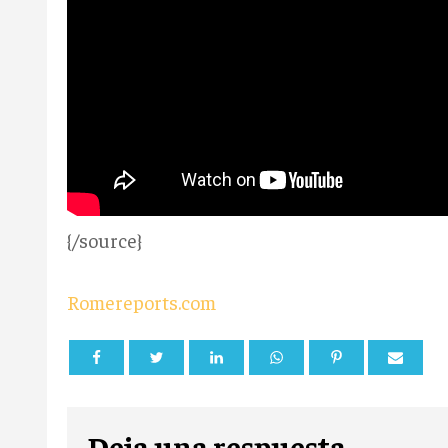
{/source}
Romereports.com
Deja una respuesta