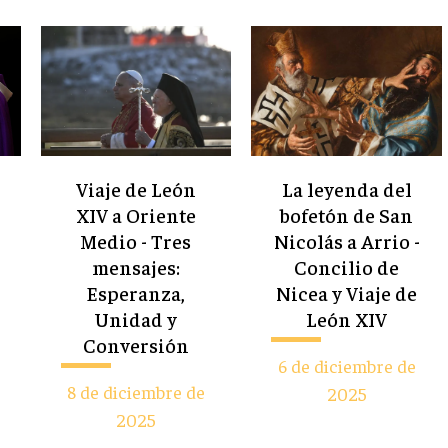
Viaje de León
La leyenda del
XIV a Oriente
bofetón de San
Medio - Tres
Nicolás a Arrio -
mensajes:
Concilio de
Esperanza,
Nicea y Viaje de
Unidad y
León XIV
Conversión
6 de diciembre de
8 de diciembre de
2025
2025