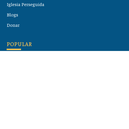
Iglesia Perseguida
Blogs
Donar
POPULAR
Maloula, el pueblo sirio donde aún se habla arameo
07 julio 2026
Guía de los viajes de san Pablo según el mapa de hoy
23 junio 2026
Monte Moriah , Jerusalén - Lugares de Tierra Santa
07 junio 2026