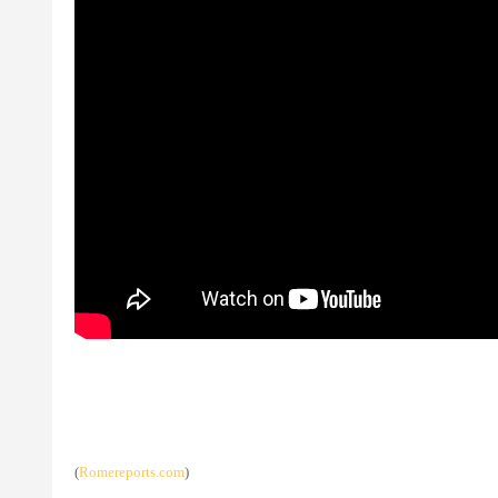
(
Romereports.com
)