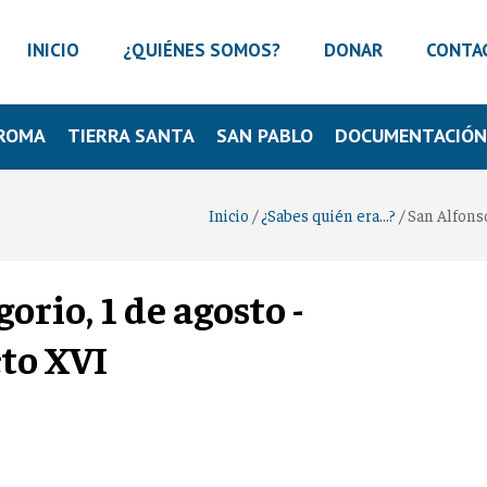
INICIO
¿QUIÉNES SOMOS?
DONAR
CONTA
ROMA
TIERRA SANTA
SAN PABLO
DOCUMENTACIÓ
Inicio
/
¿Sabes quién era...?
/
San Alfonso
orio, 1 de agosto -
to XVI