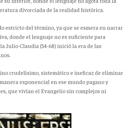
e su interior, donde el lenguaje no agota toda la
eratura divorciada de la realidad histórica.
do estricto del término, ya que se esmera en narrar
va, donde el lenguaje no es suficiente para
 Julio-Claudia (54-68) inició la era de las
anos.
no crudelísimo, sistemático e ineficaz de eliminar
ó de manera exponencial en ese mundo pagano y
res, que vivían el Evangelio sin complejos ni