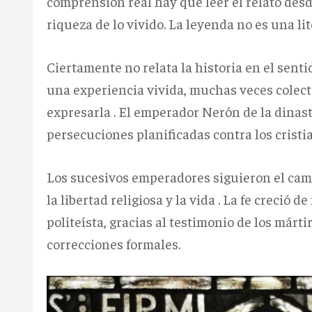
comprensión real hay que leer el relato desd
riqueza de lo vivido. La leyenda no es una lit
Ciertamente no relata la historia en el senti
una experiencia vivida, muchas veces colecti
expresarla . El emperador Nerón de la dinastía
persecuciones planificadas contra los cristi
Los sucesivos emperadores siguieron el cami
la libertad religiosa y la vida . La fe creci
politeísta, gracias al testimonio de los márti
correcciones formales.