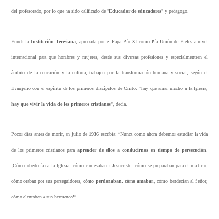
del profesorado, por lo que ha sido calificado de "
Educador de educadores
" y pedagogo.
Funda la
Institución Teresiana
, aprobada por el Papa Pío XI como Pía Unión de Fieles a nivel
internacional para que hombres y mujeres, desde sus diversas profesiones y especialmenteen el
ámbito de la educación y la cultura, trabajen por la transformación humana y social, según el
Evangelio con el espíritu de los primeros discípulos de Cristo: "hay que amar mucho a la Iglesia,
hay que vivir la vida de los primeros cristianos
", decía.
Pocos días antes de morir, en julio de
1936
escribía: “Nunca como ahora debemos estudiar la vida
de los primeros cristianos para
aprender de ellos a conducirnos en tiempo de persecución
.
¡Cómo obedecían a la Iglesia, cómo confesaban a Jesucristo, cómo se preparaban para el martirio,
cómo oraban por sus perseguidores,
cómo perdonaban, cómo amaban
, cómo bendecían al Señor,
cómo alentaban a sus hermanos!”.