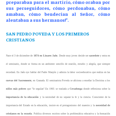
preparaban para el martirio, cómo oraban por
sus perseguidores, cómo perdonaban, cómo
amaban, cómo bendecían al Señor, cómo
alentaban a sus hermanos!”.
SAN PEDRO POVEDA Y LOS PRIMEROS
CRISTIANOS
Nace el 3 de diciembre de
1874 en Linares Jaén
. Desde muy joven decide ser
sacerdote
y entra en
el seminario, donde se forma en un ambiente sencillo de oración, estudio y alegría, que siempre
recordará. En Jaén oye hablar del Padre Manjón y admira la labor socioeducativa que realiza en las
cuevas del Sacromonte
, en Granada. El seminarista Poveda se aficiona a enseñar la Doctrina a los
niños más pobres
que "le seguían".En 1905 se traslada a
Covadonga
donde reflexiona sobre la
importancia de la educación
y la necesidad de no separar la fe y la ciencia. Consciente de la
importancia del Estado en la educación, insiste en el protagonismo del maestro y la
necesidad de
cristianos en la escuela
. Publica diversos escritos sobre la problemática educativa y la formación