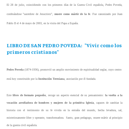
El 28 de julio, coincidiendo con los primeros días de la Guerra Civil española, Pedro Poveda,
confesándose "sacerdote de Jesucristo",
muere como mártir de la fe
. Fue canonizado por Juan
Pablo II el 4 de mayo de 2003, en la visita del Papa a España.
LIBRO DE SAN PEDRO POVEDA: "Vivir como los
primeros cristianos"
Pedro Poveda
(1874-1936),
promovió un amplio movimiento de espiritualidad seglar, cuyo centro
está hoy constituido por la
Institución Teresiana
, asociación por él fundada.
Este
libro de formato pequeño
, recoge un aspecto esencial de su pensamiento:
la vuelta a la
vocación arrolladora de hombres y mujeres de la primitiva Iglesia
, capaces de cambiar la
historia con el testimonio de su fe vivida en la entraña del mundo, hecha levadura, sal,
misteriosamente libre y operante, transformadora. Santo, gran pedagogo, muere mártir al principio
de la guerra civil española.