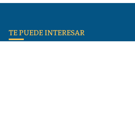
TE PUEDE INTERESAR
Escritos De Los Primeros Cristianos
Temas De Actualidad
Iglesia Perseguida
Blogs
Donar