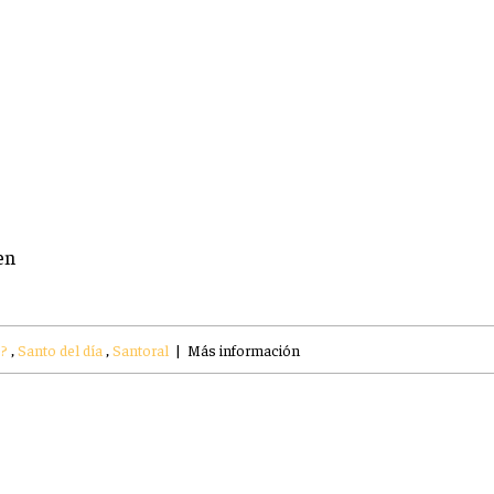
en
.?
,
Santo del día
,
Santoral
|
Más información