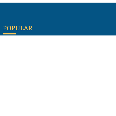
POPULAR
Maloula, el pueblo sirio donde aún se habla
arameo
07 julio 2026
Guía de los viajes de san Pablo según el mapa de
hoy
23 junio 2026
Monte Moriah , Jerusalén - Lugares de Tierra
Santa