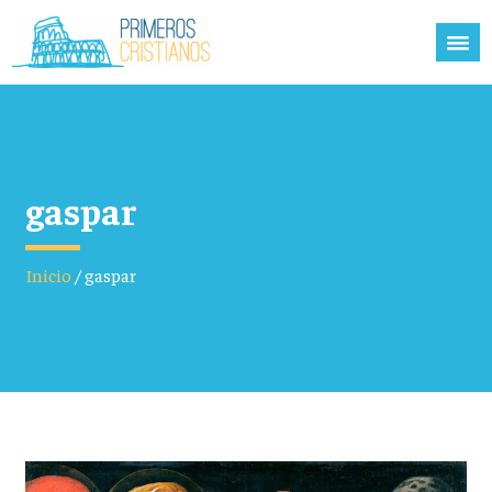
gaspar
Inicio
/
gaspar