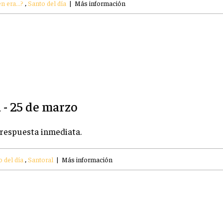
n era...?
,
Santo del día
|
Más información
 - 25 de marzo
 respuesta inmediata.
 del día
,
Santoral
|
Más información