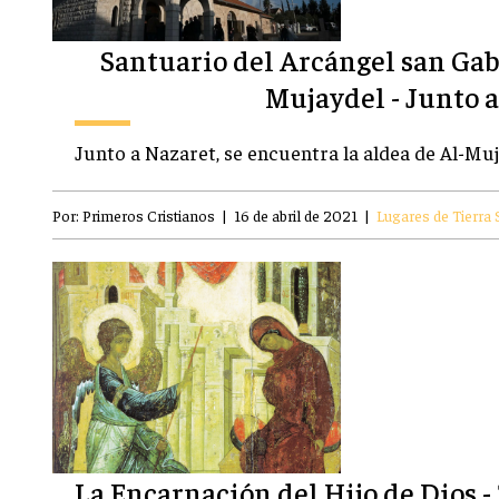
Santuario del Arcángel san Gabr
Mujaydel - Junto 
Junto a Nazaret, se encuentra la aldea de Al-Muj
Por:
Primeros Cristianos
|
16 de abril de 2021
|
Lugares de Tierra 
La Encarnación del Hijo de Dios -