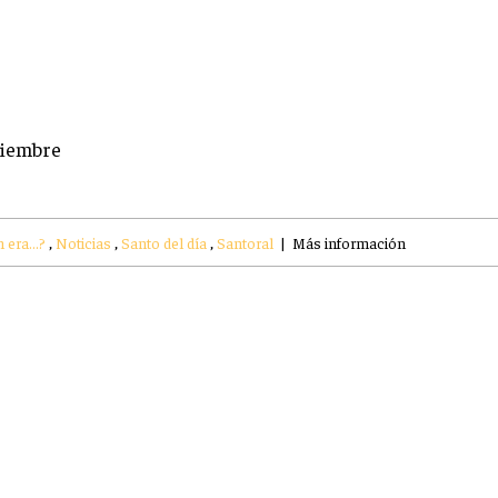
viembre
 era...?
,
Noticias
,
Santo del día
,
Santoral
|
Más información