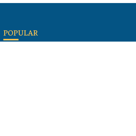
POPULAR
Maloula, el pueblo sirio donde aún se habla
arameo
07 julio 2026
Guía de los viajes de san Pablo según el mapa de
hoy
23 junio 2026
Monte Moriah , Jerusalén - Lugares de Tierra
Santa