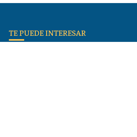
TE PUEDE INTERESAR
Escritos De Los Primeros Cristianos
Temas De Actualidad
Iglesia Perseguida
Blogs
Donar