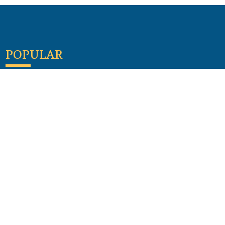
POPULAR
Maloula, el pueblo sirio donde aún se habla
arameo
07 julio 2026
Guía de los viajes de san Pablo según el mapa de
hoy
23 junio 2026
Monte Moriah , Jerusalén - Lugares de Tierra
Santa