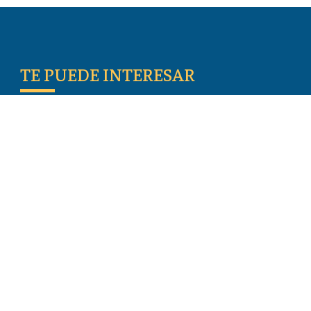
TE PUEDE INTERESAR
Escritos De Los Primeros Cristianos
Temas De Actualidad
Iglesia Perseguida
Blogs
Donar