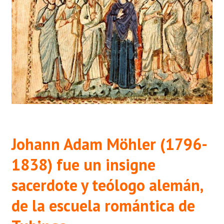
Johann Adam Möhler (1796-
1838) fue un insigne
sacerdote y teólogo alemán,
de la escuela romántica de