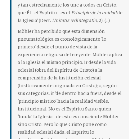
y tan estrechamente los une a todos en Cristo,
que Él –el Espíritu– es el
Principio de la unidad
de
la Iglesia’ (Decr.
Unitatis redintegratio,
2). (…)
Möhler ha percibido que esta dimensión
pneumatológica es cronológicamente ‘
lo
primero’
desde el punto de vista de la
experiencia religiosa del creyente. Möhler aplica
a la Iglesia el mismo principio: ir desde la vida
eclesial (obra del Espíritu de Cristo) a la
comprensión de la institución eclesial
(históricamente originada en Cristo); o, según
sus categorías,
ir ‘de dentro hacia fuera’
, desde el
‘principio místico’ hacia la realidad visible,
institucional.
No es el Espíritu Santo quien
‘funda’ la Iglesia –de esto es consciente Möhler–
sino Cristo
. Pero lo que Cristo pone como
realidad eclesial dada,
el Espíritu lo