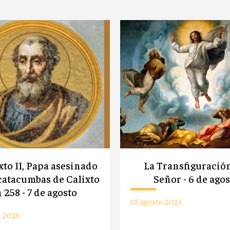
xto II, Papa asesinado
La Transfiguració
 catacumbas de Calixto
Señor - 6 de ago
 258 - 7 de agosto
05 agosto 2026
o 2026