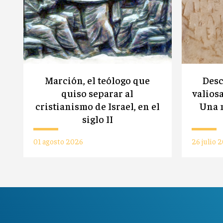
Marción, el teólogo que
Desc
quiso separar al
valiosa
cristianismo de Israel, en el
Una n
siglo II
01 agosto 2026
26 julio 