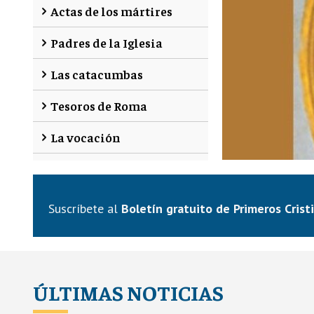
Actas de los mártires
Padres de la Iglesia
Las catacumbas
Tesoros de Roma
La vocación
catacumbas de
La Tr
Suscríbete al
Boletín gratuito de Primeros Crist
o
By
Primeros
ÚLTIMAS NOTICIAS