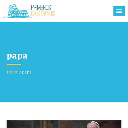
papa
Inicio
/
papa